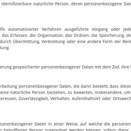
der identifizierbare natürliche Person, deren personenbezogene D
ilfe automatisierter Verfahren ausgeführte Vorgang oder j
as Erfassen, die Organisation, das Ordnen, die Speicherung, d
durch Übermittlung, Verbreitung oder eine andere Form der Berei
tung.
ierung gespeicherter personenbezogener Daten mit dem Ziel, ihre 
Verarbeitung personenbezogener Daten, die darin besteht, dass d
 eine natürliche Person beziehen, zu bewerten, insbesondere, um A
teressen, Zuverlässigkeit, Verhalten, Aufenthaltsort oder Ortswe
rsonenbezogener Daten in einer Weise, auf welche die persone
en betroffenen Person zugeordnet werden können, sofern diese 