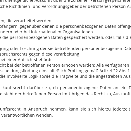
en unentgeltliche Auskunft über die zu seiner Person gespeicher
ische Richtlinien- und Verordnungsgeber der betroffenen Person 
n, die verarbeitet werden
pfängern, gegenüber denen die personenbezogenen Daten offenge
ändern oder bei internationalen Organisationen
ie die personenbezogenen Daten gespeichert werden, oder, falls dies
igung oder Löschung der sie betreffenden personenbezogenen Dat
spruchsrechts gegen diese Verarbeitung
bei einer Aufsichtsbehörde
t bei der betroffenen Person erhoben werden: Alle verfügbaren 
scheidungsfindung einschließlich Profiling gemäß Artikel 22 Abs.
ie involvierte Logik sowie die Tragweite und die angestrebten Aus
uskunftsrecht darüber zu, ob personenbezogene Daten an ein Dr
t, so steht der betroffenen Person im Übrigen das Recht zu, Ausk
unftsrecht in Anspruch nehmen, kann sie sich hierzu jederzei
g Verantwortlichen wenden.