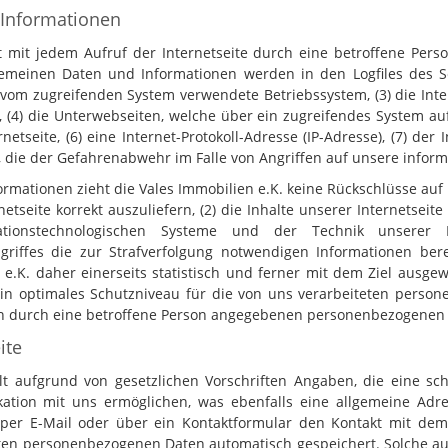
 Informationen
st mit jedem Aufruf der Internetseite durch eine betroffene Per
emeinen Daten und Informationen werden in den Logfiles des Se
vom zugreifenden System verwendete Betriebssystem, (3) die Inter
, (4) die Unterwebseiten, welche über ein zugreifendes System au
netseite, (6) eine Internet-Protokoll-Adresse (IP-Adresse), (7) der
, die der Gefahrenabwehr im Falle von Angriffen auf unsere infor
rmationen zieht die Vales Immobilien e.K. keine Rückschlüsse auf
netseite korrekt auszuliefern, (2) die Inhalte unserer Internetseit
rmationstechnologischen Systeme und der Technik unserer 
ngriffes die zur Strafverfolgung notwendigen Informationen be
e.K. daher einerseits statistisch und ferner mit dem Ziel ausgew
n optimales Schutzniveau für die von uns verarbeiteten perso
len durch eine betroffene Person angegebenen personenbezogenen 
ite
hält aufgrund von gesetzlichen Vorschriften Angaben, die eine s
ion mit uns ermöglichen, was ebenfalls eine allgemeine Adres
 per E-Mail oder über ein Kontaktformular den Kontakt mit dem
en personenbezogenen Daten automatisch gespeichert. Solche auf 