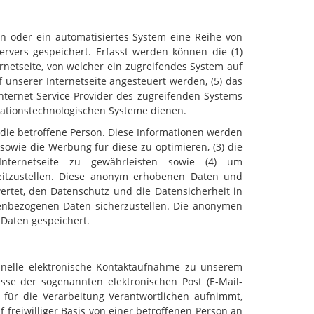
son oder ein automatisiertes System eine Reihe von
rvers gespeichert. Erfasst werden können die (1)
netseite, von welcher ein zugreifendes System auf
f unserer Internetseite angesteuert werden, (5) das
 Internet-Service-Provider des zugreifenden Systems
mationstechnologischen Systeme dienen.
 die betroffene Person. Diese Informationen werden
e sowie die Werbung für diese zu optimieren, (3) die
Internetseite zu gewährleisten sowie (4) um
reitzustellen. Diese anonym erhobenen Daten und
ertet, den Datenschutz und die Datensicherheit in
nenbezogenen Daten sicherzustellen. Die anonymen
Daten gespeichert.
chnelle elektronische Kontaktaufnahme zu unserem
se der sogenannten elektronischen Post (E-Mail-
 für die Verarbeitung Verantwortlichen aufnimmt,
freiwilliger Basis von einer betroffenen Person an