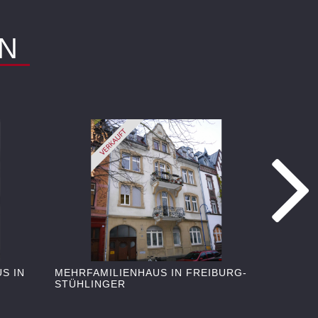
N
S IN
MEHRFAMILIENHAUS IN FREIBURG-
HISTORI
STÜHLINGER
IN DER K